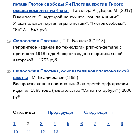
петанк Глоток свободы Ян Плотина против Тихого
океана комплект из 4 книг
, Гавальда А., Дюрас М. (2017)
В комплект "С надеждой на лучшее" вошли 4 книги:"
Утешительная партия игры в петанк", "Глоток свободы",
"Ян" А… 547 руб
Философия Плотина
, П.П. Блонский (1918)
19
Репринтное издание по технологии print-on-demand с
оригинала 1918 года Воспроизведено в оригинальной
авторской… 1753 руб
Философия Плотина, основателя новоплатоновской
20
школы
, М. Владиславов (1868)
Воспроизведено в оригинальной авторской орфографии
издания 1868 года (издательство "Санкт-петербург" ) 2036
руб
Страницы
←
Предыдущая
Следующая
→
1
2
3
4
5
6
7
8
9
10
11
12
13